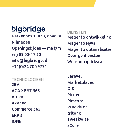
DIENSTEN
Kerkenbos 1103B, 6546 BC
Magento ontwikkeling
Nijmegen
Magento Hyvä
Openingstijden — ma t/m
Magento optimalisatie
vrij 09:00-17:30
Overige diensten
info@bigbridge.nl
Webshop quickscan
+31(0)24 700 9771
Laravel
TECHNOLOGIEËN
Marketplaces
2BA
OIS
ACA XPRT 365
Picqer
Aiden
Pimcore
Akeneo
RUMvision
Commerce 365
tritonx
ERP's
Tweakwise
iONE
xCore