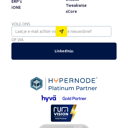
ERP's
Tweakwise
iONE
xCore
VOLG ONS
OF VIA
LinkedIn