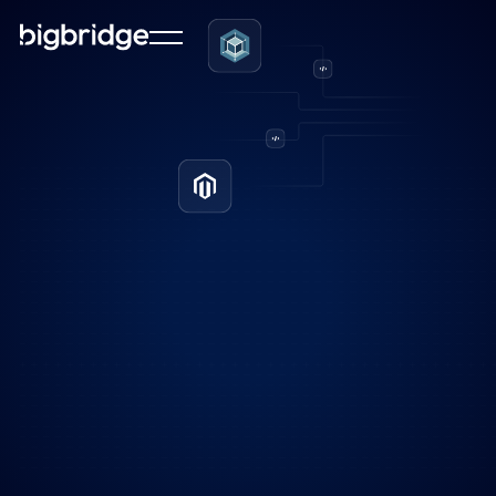
Wil je je producten niet alleen in je eigen webshop
verkopen, maar ook via grote platforms zoals
Bol.com, Amazon of Zalando? Marketplaces bieden
enorme kansen om je bereik te vergroten en nieuwe
klanten aan te trekken. Maar hoe zorg je dat al je
productdata, prijzen, voorraad en orders goed
worden gesynchroniseerd? Dat is waar slimme
koppelingen met tools als Channable en