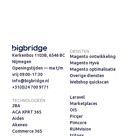
DIENSTEN
Kerkenbos 1103B, 6546 BC
Magento ontwikkeling
Nijmegen
Magento Hyvä
Openingstijden — ma t/m
Magento optimalisatie
vrij 09:00-17:30
Overige diensten
info@bigbridge.nl
Webshop quickscan
+31(0)24 700 9771
Laravel
TECHNOLOGIEËN
Marketplaces
2BA
OIS
ACA XPRT 365
Picqer
Aiden
Pimcore
Akeneo
RUMvision
Commerce 365
tritonx