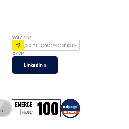
VOLG ONS
OF VIA
LinkedIn