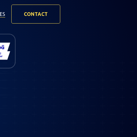
ES
CONTACT
w site ervaren. In
 RUMvision
et je direct
gen nodig zijn.