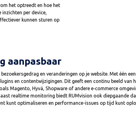
rom het optreedt en hoe het
 inzichten per device,
fectiever kunnen sturen op
dig aanpasbaar
 bezoekersgedrag en veranderingen op je website. Met één een
lugins en contentwijzigingen. Dit geeft een continu beeld van 
en zoals Magento, Hyvä, Shopware of andere e‑commerce omgev
. Naast realtime monitoring biedt RUMvision ook diepgaande d
ent kunt optimaliseren en performance-issues op tijd kunt opl