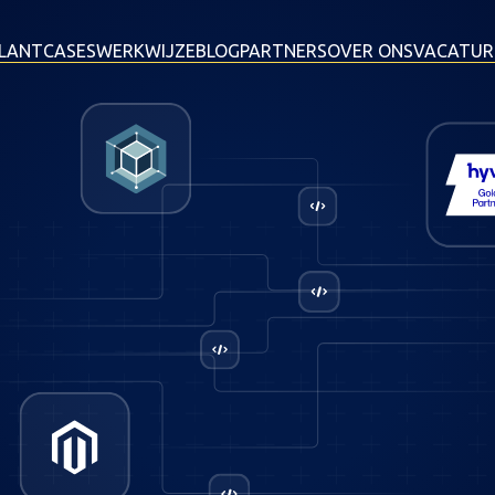
LANTCASES
WERKWIJZE
BLOG
PARTNERS
OVER ONS
VACATUR
intelligente tool die realtime laat zien hoe echte bezoekers jou
derde labdata zoals Lighthouse of PageSpeed Insights, geeft
nzicht in wat er echt gebeurt zodra iemand je site bezoekt. Zo we
 van je webshop of platform goed presteren en waar verbeterin