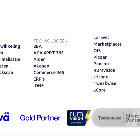
Laravel
TECHNOLOGIEËN
Marketplaces
wikkeling
2BA
OIS
vä
ACA XPRT 365
Picqer
imalisatie
Aiden
Pimcore
sten
Akeneo
RUMvision
ckscan
Commerce 365
tritonx
ERP's
Tweakwise
iONE
xCore