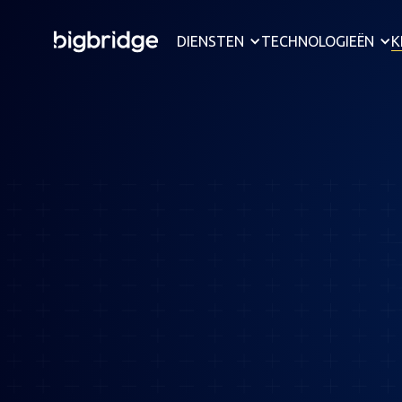
DIENSTEN
TECHNOLOGIEËN
K
RUMvision is een 
plaats van verou
continu en live i
welke onderdelen