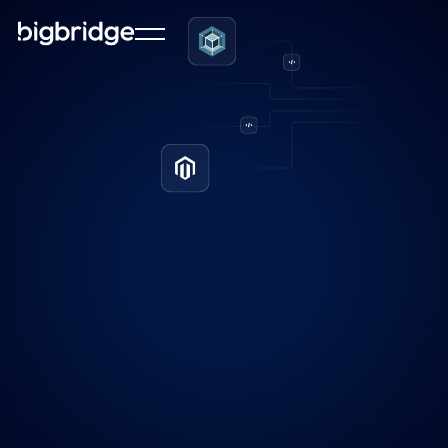
Elke webshop verzamelt klantdata, maar vaak zit
die data verspreid over verschillende systemen. Je
nieuwsbriefsysteem weet iets, je kassasysteem weer
iets anders, en in je webshop staat ook nog een
deel. TritonX zorgt dat al die data samenkomt in
één centraal klantprofiel. Zo kun je écht
gepersonaliseerd communiceren, zowel online als
offline.