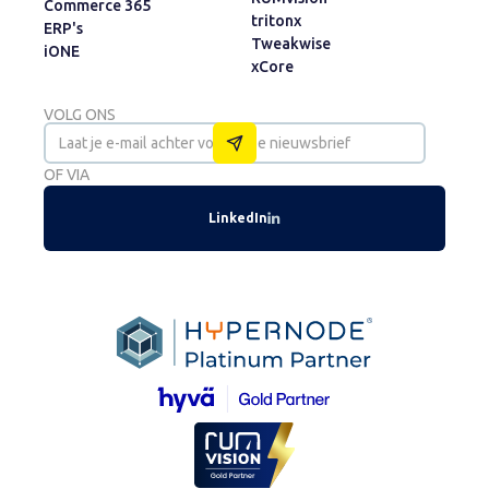
Commerce 365
tritonx
ERP's
Tweakwise
iONE
xCore
VOLG ONS
OF VIA
LinkedIn