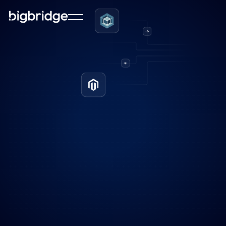
Data kan zich snel onoverzichtelijk verspreiden
wanneer je werkt met duizenden producten,
meerdere websites of internationale markten. Bij
Bigbridge implementeren we Pimcore koppelingen
voor jouw Magento webshop om een duidelijk
overzicht van jouw digitale informatie te creëren.