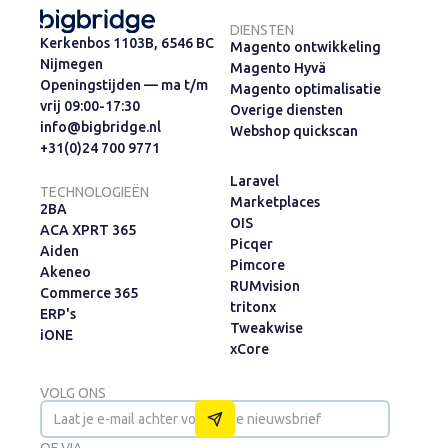
DIENSTEN
Kerkenbos 1103B, 6546 BC
Magento ontwikkeling
Nijmegen
Magento Hyvä
Openingstijden — ma t/m
Magento optimalisatie
vrij 09:00-17:30
Overige diensten
info@bigbridge.nl
Webshop quickscan
+31(0)24 700 9771
Laravel
TECHNOLOGIEËN
Marketplaces
2BA
OIS
ACA XPRT 365
Picqer
Aiden
Pimcore
Akeneo
RUMvision
Commerce 365
tritonx
ERP's
Tweakwise
iONE
xCore
VOLG ONS