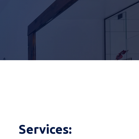
nt
Industrie: sanitair
Services: