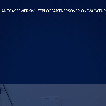
LANTCASES
WERKWIJZE
BLOG
PARTNERS
OVER ONS
VACATUR