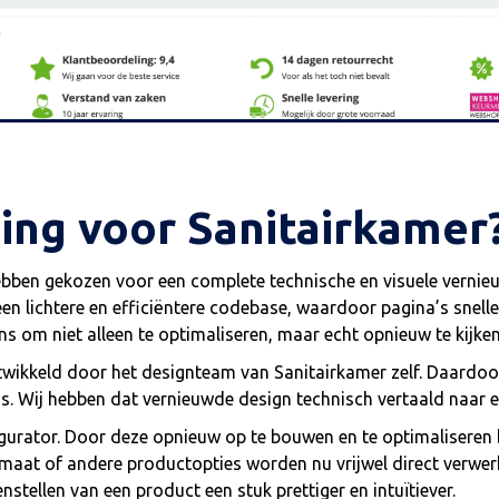
ing voor Sanitairkamer
bben gekozen voor een complete technische en visuele vernie
 lichtere en efficiëntere codebase, waardoor pagina’s sneller
 om niet alleen te optimaliseren, maar echt opnieuw te kijke
ontwikkeld door het designteam van Sanitairkamer zelf. Daardo
s. Wij hebben dat vernieuwde design technisch vertaald naar 
igurator. Door deze opnieuw op te bouwen en te optimaliseren 
ormaat of andere productopties worden nu vrijwel direct verw
stellen van een product een stuk prettiger en intuïtiever.