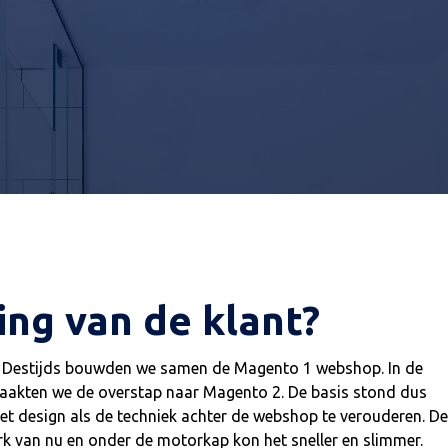
uct configurator is met 4x
> 11 jaar Bigbridge kla
versneld
ing van de klant?
dge. Destijds bouwden we samen de Magento 1 webshop. In de
 maakten we de overstap naar Magento 2. De basis stond dus
et design als de techniek achter de webshop te verouderen. De
merk van nu en onder de motorkap kon het sneller en slimmer.