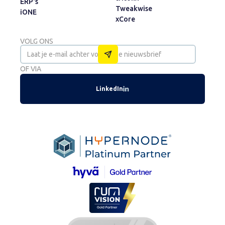
ERP's
Tweakwise
iONE
xCore
VOLG ONS
OF VIA
LinkedIn