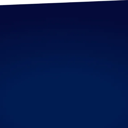
Laat je
.
+31
Upload CV
Maximale bestandsgrootte: 10MB.