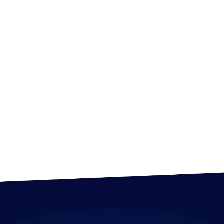
Je kunt zelfstandig werken en vindt het leuk om te sparren met
je collega developers
Uitstekende beheersing van de Nederlandse en Engelse taal
Je bent minimaal 32 uur beschikbaar
Een uitstekend salaris
Reisonkostenvergoeding en een pensioenbijdrage
Veel ruimte voor eigen initiatief, dit wordt erg gewaardeerd
Opleiding tot Magento Certified Developer
Super gezellige collega’s
Liters goede bonenkoffie of thee
Successen vier je samen! Regelmatig lekker uit eten en een
gezellige borrel horen hier dan ook zeker bij