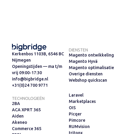
Meer informatie
DIENSTEN
Kerkenbos 1103B, 6546 BC
Magento ontwikkeling
Nijmegen
Magento Hyvä
Openingstijden — ma t/m
Magento optimalisatie
vrij 09:00-17:30
Overige diensten
info@bigbridge.nl
Webshop quickscan
+31(0)24 700 9771
Laravel
TECHNOLOGIEËN
Marketplaces
2BA
OIS
ACA XPRT 365
Picqer
Aiden
Pimcore
Akeneo
RUMvision
Commerce 365
tritonx