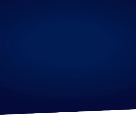
Ben jij
Vragen of de sollicitatieprocedure?
024-
Neem dan contact op met Bram van der Wal:
7009771
.
Acquisitie naar aanleiding van deze advertentie
wordt niet op prijs gesteld.